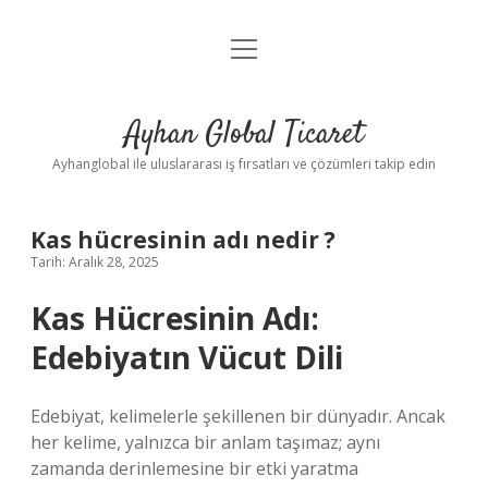
menüyü
Anasayfa
aç
Gizlilik Politikası
Ayhan Global Ticaret
Yasal Uyarı
Ayhanglobal ile uluslararası iş fırsatları ve çözümleri takip edin
Kas hücresinin adı nedir ?
Tarih: Aralık 28, 2025
Kas Hücresinin Adı:
Edebiyatın Vücut Dili
Edebiyat, kelimelerle şekillenen bir dünyadır. Ancak
her kelime, yalnızca bir anlam taşımaz; aynı
zamanda derinlemesine bir etki yaratma