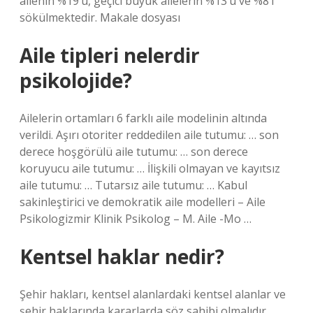
ailenin %19’u, geçici büyük ailelerin %13’ü ve %8’i
sökülmektedir. Makale dosyası
Aile tipleri nelerdir
psikolojide?
Ailelerin ortamları 6 farklı aile modelinin altında
verildi. Aşırı otoriter reddedilen aile tutumu: … son
derece hoşgörülü aile tutumu: … son derece
koruyucu aile tutumu: … İlişkili olmayan ve kayıtsız
aile tutumu: … Tutarsız aile tutumu: … Kabul
sakinleştirici ve demokratik aile modelleri – Aile
Psikologizmir Klinik Psikolog – M. Aile -Mo …
Kentsel haklar nedir?
Şehir hakları, kentsel alanlardaki kentsel alanlar ve
şehir haklarında kararlarda söz sahibi olmalıdır.