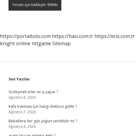
https://portaltoto.com
https://hasi.com.tr
https://ecis.com.tr
knight online
nttgame
Sitemap
Sidebar
Son Yazılar
Sözleşmeli erler ne iş yapar ?
Ağustos 8, 2026
Kafa travması için hangi doktora gidilir ?
Ağustos 7, 2026
Bebeklere her gün yoğurt verilebilir mi ?
Ağustos 6, 2026
avam tarz ne anlama gelir ?