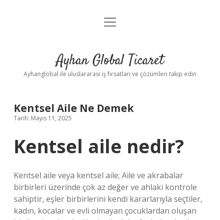
menüyü
Anasayfa
aç
Gizlilik Politikası
Ayhan Global Ticaret
Yasal Uyarı
Ayhanglobal ile uluslararası iş fırsatları ve çözümleri takip edin
Kentsel Aile Ne Demek
Tarih: Mayıs 11, 2025
Kentsel aile nedir?
Kentsel aile veya kentsel aile; Aile ve akrabalar
birbirleri üzerinde çok az değer ve ahlaki kontrole
sahiptir, eşler birbirlerini kendi kararlarıyla seçtiler,
kadın, kocalar ve evli olmayan çocuklardan oluşan