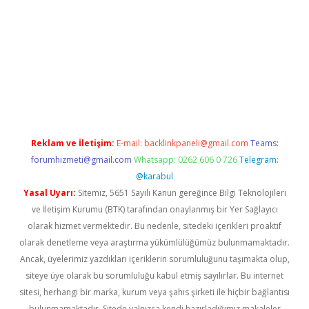
ş
betexper.xyz
Reklam ve İletişim:
E-mail:
backlinkpaneli@gmail.com
Teams:
forumhizmeti@gmail.com
Whatsapp: 0262 606 0 726
Telegram:
@karabul
Yasal Uyarı:
Sitemiz, 5651 Sayılı Kanun gereğince Bilgi Teknolojileri
ve İletişim Kurumu (BTK) tarafından onaylanmış bir Yer Sağlayıcı
olarak hizmet vermektedir. Bu nedenle, sitedeki içerikleri proaktif
olarak denetleme veya araştırma yükümlülüğümüz bulunmamaktadır.
Ancak, üyelerimiz yazdıkları içeriklerin sorumluluğunu taşımakta olup,
siteye üye olarak bu sorumluluğu kabul etmiş sayılırlar. Bu internet
sitesi, herhangi bir marka, kurum veya şahıs şirketi ile hiçbir bağlantısı
bulunmamaktadır. Sitede yalnızca kendi hazırladığımız makaleler