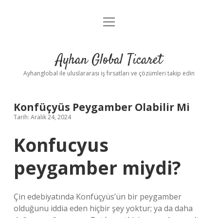
menüyü
Anasayfa
aç
Gizlilik Politikası
Ayhan Global Ticaret
Yasal Uyarı
Ayhanglobal ile uluslararası iş fırsatları ve çözümleri takip edin
Konfüçyüs Peygamber Olabilir Mi
Tarih: Aralık 24, 2024
Konfucyus
peygamber miydi?
Çin edebiyatında Konfüçyüs’ün bir peygamber
olduğunu iddia eden hiçbir şey yoktur; ya da daha