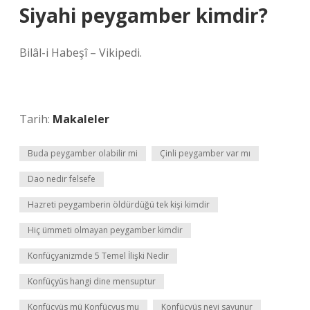
Siyahi peygamber kimdir?
Bilâl-i Habeşî – Vikipedi.
Tarih:
Makaleler
Buda peygamber olabilir mi
Çinli peygamber var mı
Dao nedir felsefe
Hazreti peygamberin öldürdüğü tek kişi kimdir
Hiç ümmeti olmayan peygamber kimdir
Konfüçyanizmde 5 Temel İlişki Nedir
Konfüçyüs hangi dine mensuptur
Konfüçyüs mü Konfüçyus mu
Konfüçyüs neyi savunur