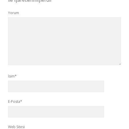
ile işaretlenmişlerdir
Yorum
İsim*
E-Posta*
Web Sitesi