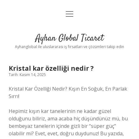
menüyü
Anasayfa
aç
Gizlilik Politikası
Ayhan Global Ticaret
Yasal Uyarı
Ayhanglobal ile uluslararası iş fırsatları ve çözümleri takip edin
Kristal kar özelliği nedir ?
Tarih: Kasım 14, 2025
Kristal Kar Özelliği Nedir? Kışın En Soğuk, En Parlak
Sırrı!
Hepimiz kışın kar tanelerinin ne kadar güzel
olduğunu biliriz, ama acaba hiç düşündünüz mü, bu
bembeyaz tanelerin içinde gizli bir “süper güç”
olabilir mi? Evet, evet, doğru duydunuz! Bu yazıda,