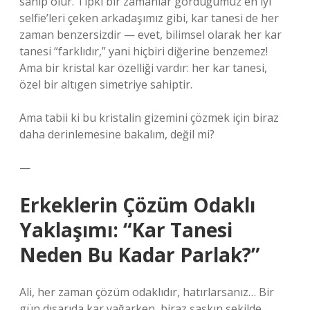
sahip olur. Tıpkı bir zamanlar gördüğümüz en iyi
selfie’leri çeken arkadaşımız gibi, kar tanesi de her
zaman benzersizdir — evet, bilimsel olarak her kar
tanesi “farklıdır,” yani hiçbiri diğerine benzemez!
Ama bir kristal kar özelliği vardır: her kar tanesi,
özel bir altıgen simetriye sahiptir.
Ama tabii ki bu kristalin gizemini çözmek için biraz
daha derinlemesine bakalım, değil mi?
—
Erkeklerin Çözüm Odaklı
Yaklaşımı: “Kar Tanesi
Neden Bu Kadar Parlak?”
Ali, her zaman çözüm odaklıdır, hatırlarsanız… Bir
gün dışarıda kar yağarken, biraz şaşkın şekilde