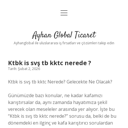
menüyü
Anasayfa
aç
Gizlilik Politikası
Ayhan Global Ticaret
Yasal Uyarı
Ayhanglobal ile uluslararası iş fırsatları ve çözümleri takip edin
Ktbk is svş tb kktc nerede ?
Tarih: Şubat 2, 2026
Ktbk is svş tb kktc Nerede? Gelecekte Ne Olacak?
Günümüzde bazı konular, ne kadar kafamızı
karıştırsalar da, aynı zamanda hayatımıza şekil
verecek olan meseleler arasında yer alıyor. İşte bu
“Ktbk is svş tb kktc nerede?” sorusu da, belki de bu
dönemdeki en ilginç ve kafa karıştırıcı sorulardan