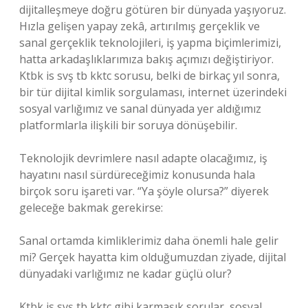
dijitalleşmeye doğru götüren bir dünyada yaşıyoruz.
Hızla gelişen yapay zekâ, artırılmış gerçeklik ve
sanal gerçeklik teknolojileri, iş yapma biçimlerimizi,
hatta arkadaşlıklarımıza bakış açımızı değiştiriyor.
Ktbk is svş tb kktc sorusu, belki de birkaç yıl sonra,
bir tür dijital kimlik sorgulaması, internet üzerindeki
sosyal varlığımız ve sanal dünyada yer aldığımız
platformlarla ilişkili bir soruya dönüşebilir.
Teknolojik devrimlere nasıl adapte olacağımız, iş
hayatını nasıl sürdüreceğimiz konusunda hala
birçok soru işareti var. “Ya şöyle olursa?” diyerek
geleceğe bakmak gerekirse:
Sanal ortamda kimliklerimiz daha önemli hale gelir
mi? Gerçek hayatta kim olduğumuzdan ziyade, dijital
dünyadaki varlığımız ne kadar güçlü olur?
Ktbk is svş tb kktc gibi karmaşık sorular, sosyal