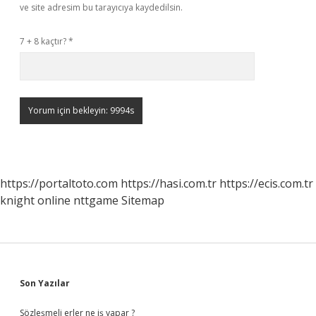
ve site adresim bu tarayıcıya kaydedilsin.
7 + 8 kaçtır?
*
https://portaltoto.com
https://hasi.com.tr
https://ecis.com.tr
knight online
nttgame
Sitemap
Sidebar
Son Yazılar
Sözleşmeli erler ne iş yapar ?