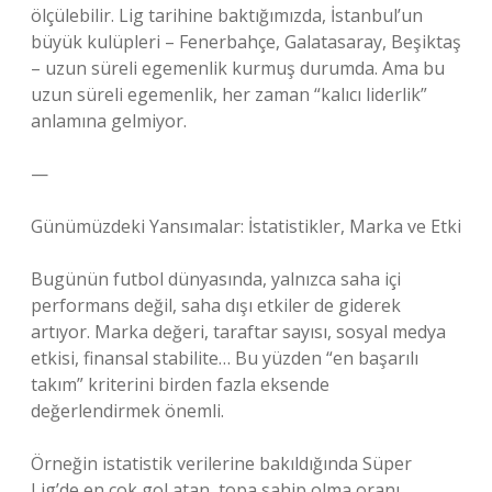
ölçülebilir. Lig tarihine baktığımızda, İstanbul’un
büyük kulüpleri – Fenerbahçe, Galatasaray, Beşiktaş
– uzun süreli egemenlik kurmuş durumda. Ama bu
uzun süreli egemenlik, her zaman “kalıcı liderlik”
anlamına gelmiyor.
—
Günümüzdeki Yansımalar: İstatistikler, Marka ve Etki
Bugünün futbol dünyasında, yalnızca saha içi
performans değil, saha dışı etkiler de giderek
artıyor. Marka değeri, taraftar sayısı, sosyal medya
etkisi, finansal stabilite… Bu yüzden “en başarılı
takım” kriterini birden fazla eksende
değerlendirmek önemli.
Örneğin istatistik verilerine bakıldığında Süper
Lig’de en çok gol atan, topa sahip olma oranı