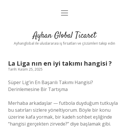
menüyü
Anasayfa
aç
Gizlilik Politikası
Ayhan Global Ticaret
Yasal Uyarı
Ayhanglobal ile uluslararası iş fırsatları ve çözümleri takip edin
La Liga nın en iyi takımı hangisi ?
Tarih: Kasım 25, 2025
Süper Lig’in En Başarılı Takımı Hangisi?
Derinlemesine Bir Tartışma
Merhaba arkadaşlar — futbola duyduğum tutkuyla
bu satırları sizlere yöneltiyorum. Böyle bir konu
üzerine kafa yormak, bir kadeh sohbet eşliğinde
“hangisi gerçekten zirvede?” diye başlamak gibi.