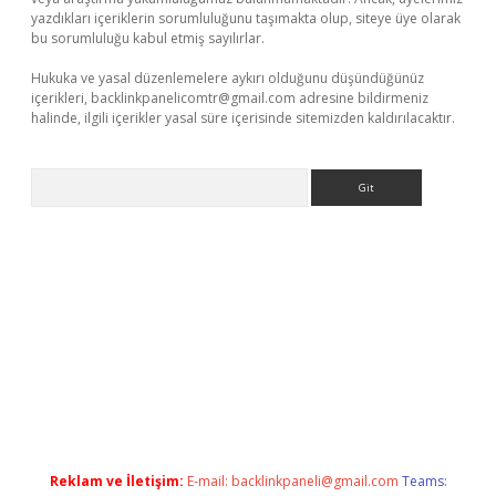
yazdıkları içeriklerin sorumluluğunu taşımakta olup, siteye üye olarak
bu sorumluluğu kabul etmiş sayılırlar.
Hukuka ve yasal düzenlemelere aykırı olduğunu düşündüğünüz
içerikleri,
backlinkpanelicomtr@gmail.com
adresine bildirmeniz
halinde, ilgili içerikler yasal süre içerisinde sitemizden kaldırılacaktır.
Arama
etexper.xyz
Reklam ve İletişim:
E-mail:
backlinkpaneli@gmail.com
Teams: