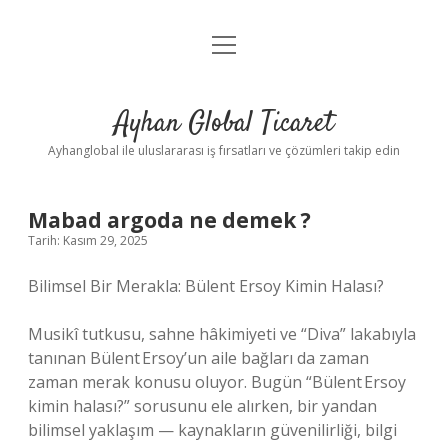
menüyü
Anasayfa
aç
Gizlilik Politikası
Ayhan Global Ticaret
Yasal Uyarı
Ayhanglobal ile uluslararası iş fırsatları ve çözümleri takip edin
Mabad argoda ne demek ?
Tarih: Kasım 29, 2025
Bilimsel Bir Merakla: Bülent Ersoy Kimin Halası?
Musikî tutkusu, sahne hâkimiyeti ve “Diva” lakabıyla
tanınan Bülent Ersoy’un aile bağları da zaman
zaman merak konusu oluyor. Bugün “Bülent Ersoy
kimin halası?” sorusunu ele alırken, bir yandan
bilimsel yaklaşım — kaynakların güvenilirliği, bilgi