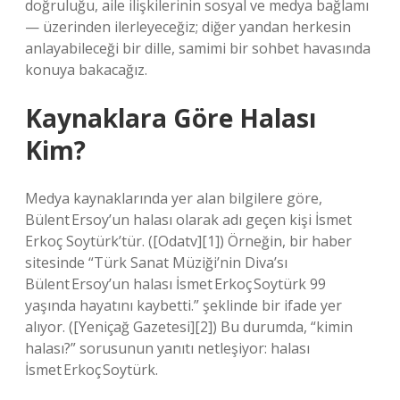
doğruluğu, aile ilişkilerinin sosyal ve medya bağlamı
— üzerinden ilerleyeceğiz; diğer yandan herkesin
anlayabileceği bir dille, samimi bir sohbet havasında
konuya bakacağız.
Kaynaklara Göre Halası
Kim?
Medya kaynaklarında yer alan bilgilere göre,
Bülent Ersoy’un halası olarak adı geçen kişi İsmet
Erkoç Soytürk’tür. ([Odatv][1]) Örneğin, bir haber
sitesinde “Türk Sanat Müziği’nin Diva’sı
Bülent Ersoy’un halası İsmet Erkoç Soytürk 99
yaşında hayatını kaybetti.” şeklinde bir ifade yer
alıyor. ([Yeniçağ Gazetesi][2]) Bu durumda, “kimin
halası?” sorusunun yanıtı netleşiyor: halası
İsmet Erkoç Soytürk.