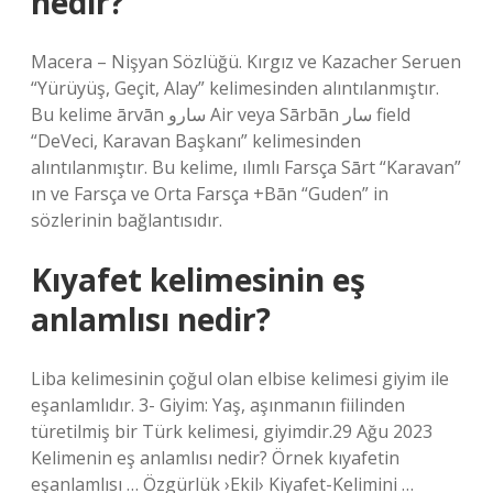
nedir?
Macera – Nişyan Sözlüğü. Kırgız ve Kazacher Seruen
“Yürüyüş, Geçit, Alay” kelimesinden alıntılanmıştır.
Bu kelime ārvān سارو Air veya Sārbān سار field
“DeVeci, Karavan Başkanı” kelimesinden
alıntılanmıştır. Bu kelime, ılımlı Farsça Sārt “Karavan”
ın ve Farsça ve Orta Farsça +Bān “Guden” in
sözlerinin bağlantısıdır.
Kıyafet kelimesinin eş
anlamlısı nedir?
Liba kelimesinin çoğul olan elbise kelimesi giyim ile
eşanlamlıdır. 3- Giyim: Yaş, aşınmanın fiilinden
türetilmiş bir Türk kelimesi, giyimdir.29 Ağu 2023
Kelimenin eş anlamlısı nedir? Örnek kıyafetin
eşanlamlısı … Özgürlük ›Ekil› Kiyafet-Kelimini …