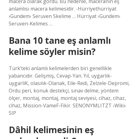
macera olarak gördü. Bu nedenle, maceranın eş
anlamlısı macera kelimesidir. -Hürriyethürriyat
›Gundem› Seruven Skelime … Hürriyat ›Gundem›
Seruven-Kelimes …
Bana 10 tane eş anlamlı
kelime söyler misin?
Türk’teki anlamlı kelimelerden biri genellikle
yabancıdır. Gelişmiş, Cevap-Yan. Yıl, uygarlık-
uygarliK, olasılık-Olanak, Eile-Redi, Zelzele-Depromi,
Ordu peri, konuk destekçi, sınav delme, yöntem
ölçer, montaj, montaj, montaj seviyesi, cihaz, cihaz,
cihaz, Mission-VameF-Fikir. SENONYMLITZT ›Wiki›
SIP
Dâhil kelimesinin eş