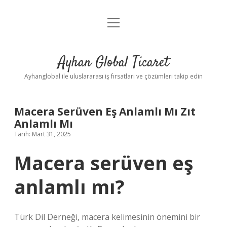
menüyü
Anasayfa
aç
Gizlilik Politikası
Ayhan Global Ticaret
Yasal Uyarı
Ayhanglobal ile uluslararası iş fırsatları ve çözümleri takip edin
Macera Serüven Eş Anlamlı Mı Zıt
Anlamlı Mı
Tarih: Mart 31, 2025
Macera serüven eş
anlamlı mı?
Türk Dil Derneği, macera kelimesinin önemini bir