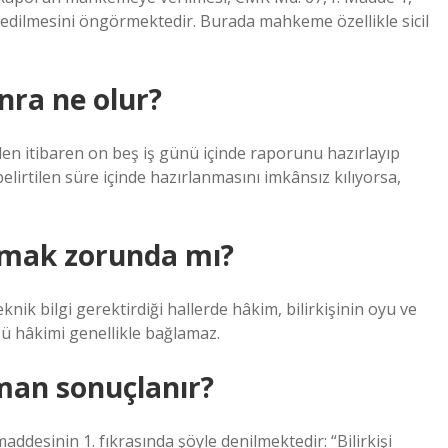
edilmesini öngörmektedir. Burada mahkeme özellikle sicil
onra ne olur?
nden itibaren on beş iş günü içinde raporunu hazırlayıp
lirtilen süre içinde hazırlanmasını imkânsız kılıyorsa,
ymak zorunda mı?
ik bilgi gerektirdiği hallerde hâkim, bilirkişinin oyu ve
şü hâkimi genellikle bağlamaz.
aman sonuçlanır?
esinin 1. fıkrasında şöyle denilmektedir: “Bilirkişi