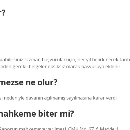
r?
pabilirsiniz. Uzman başvuruları için, her yıl belirlenecek tarih
nden gerekli belgeler eksiksiz olarak başvuruya eklenir.
nmezse ne olur?
i nedeniyle davanın açılmamış sayılmasına karar verdi.
 mahkeme biter mi?
0 Raporun mahkemeye verilmesi, CMK Md. 67, f. Madde 1,