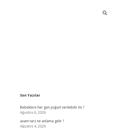
Sidebar
Son Yazılar
ilbet yeni giriş
betexpe
Bebeklere her gün yoğurt verilebilir mi ?
Ağustos 6, 2026
avam tarz ne anlama gelir ?
Ağustos 4, 2026