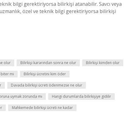
knik bilgi gerektiriyorsa bilirkişi atanabilir. Savcı veya
 uzmanlık, özel ve teknik bilgi gerektiriyorsa bilirkişi
ne olur
Bilirkişi kararından sonra ne olur
Bilirkişi kimden olur
biter mi
Bilirkişi ücretini kim öder
r
Davada bilirkişi ücreti ödenmezse ne olur
aporuna uymak zorunda mı
Hangi durumlarda bilirkişiye gidilir
er
Mahkemede bilirkişi ücreti ne kadar