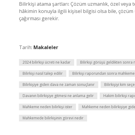
Bilirkişi atama şartları: Çözüm uzmanlık, özel veya te
hâkimin konuyla ilgili kişisel bilgisi olsa bile, çözüm
çağırması gerekir.
Tarih:
Makaleler
2024 bilirkişi ücreti ne kadar
Bilirkişi görüşü geldikten sonra 
Bilirkişi nasıl talep edilir
Bilirkişi raporundan sonra mahkeme 
Bilirkişiye giden dava ne zaman sonuçlanır
Bilirkişiyi kim seçe
Davanın bilirkişiye gitmesi ne anlama gelir
Hakim bilirkişi r
Mahkeme neden bilirkişi ister
Mahkeme neden bilirkişiye gid
Mahkemede bilirkişinin görevi nedir