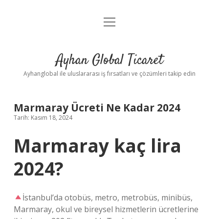
menüyü
Anasayfa
aç
Gizlilik Politikası
Ayhan Global Ticaret
Yasal Uyarı
Ayhanglobal ile uluslararası iş fırsatları ve çözümleri takip edin
Marmaray Ücreti Ne Kadar 2024
Tarih: Kasım 18, 2024
Marmaray kaç lira
2024?
İstanbul’da otobüs, metro, metrobüs, minibüs,
Marmaray, okul ve bireysel hizmetlerin ücretlerine