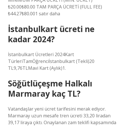
MİNİMUM PARÇA ÜCRETİ (MIN. ÜCRET)
₺20.00₺80.00 TAM PARÇA ÜCRETİ (FULL FEE)
₺44.27₺80.001 satır daha
İstanbulkart ücreti ne
kadar 2024?
İstanbulkart Ücretleri 2024Kart
TürleriTamÖğrenciİstanbulkart (Tekli)20
TL9,76TLMavi Kart (Aylık)1.
Söğütlüçeşme Halkalı
Marmaray kaç TL?
Vatandaşlar yeni ücret tarifesini merak ediyor.
Marmaray uzun mesafe tren ücreti 33,20 liradan
39,17 liraya çıktı. Onaylanan zam teklifi kapsamında