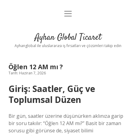
menüyü
Anasayfa
aç
Gizlilik Politikası
Ayhan Global Ticaret
Yasal Uyarı
Ayhanglobal ile uluslararası iş fırsatları ve çözümleri takip edin
Öğlen 12 AM mı ?
Tarih: Haziran 7, 2026
Giriş: Saatler, Güç ve
Toplumsal Düzen
Bir gün, saatler üzerine düşünürken aklınıza garip
bir soru takılır: “Öğlen 12 AM mı?” Basit bir zaman
sorusu gibi görünse de, siyaset bilimi