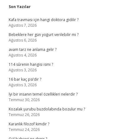
Sidebar
Son Yazılar
Kafa travması için hangi doktora gidilir ?
Ağustos 7, 2026
Bebeklere her gün yoğurt verilebilir mi ?
Ağustos 6, 2026
avam tarz ne anlama gelir ?
Ağustos 4, 2026
114 sûrenin hangisi ismi ?
Ağustos 3, 2026
16 bar kaç psi’dir ?
Ağustos 3, 2026
İyi bir insanın temel özellikleri nelerdir ?
Temmuz 30, 2026
Kozalak şurubu buzdolabında bozulur mu ?
Temmuz 26, 2026
Karanlık filozof kimdir ?
Temmuz 24, 2026
Gül bahçesi ne denir ?