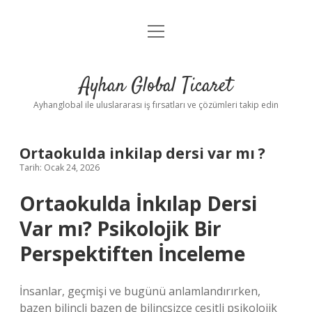
menüyü
Anasayfa
aç
Gizlilik Politikası
Ayhan Global Ticaret
Yasal Uyarı
Ayhanglobal ile uluslararası iş fırsatları ve çözümleri takip edin
Ortaokulda inkilap dersi var mı ?
Tarih: Ocak 24, 2026
Ortaokulda İnkılap Dersi
Var mı? Psikolojik Bir
Perspektiften İnceleme
İnsanlar, geçmişi ve bugünü anlamlandırırken,
bazen bilinçli bazen de bilinçsizce çeşitli psikolojik