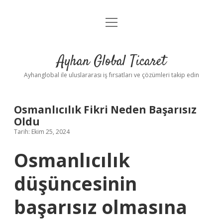
menüyü
Anasayfa
aç
Gizlilik Politikası
Ayhan Global Ticaret
Yasal Uyarı
Ayhanglobal ile uluslararası iş fırsatları ve çözümleri takip edin
Osmanlıcılık Fikri Neden Başarısız
Oldu
Tarih: Ekim 25, 2024
Osmanlıcılık
düşüncesinin
başarısız olmasına