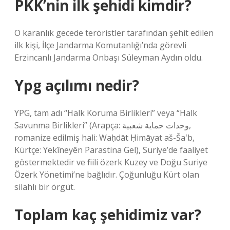
PKK’nin ilk şehidi kimdir?
O karanlık gecede teröristler tarafından şehit edilen
ilk kişi, İlçe Jandarma Komutanlığı’nda görevli
Erzincanlı Jandarma Onbaşı Süleyman Aydın oldu.
Ypg açılımı nedir?
YPG, tam adı “Halk Koruma Birlikleri” veya “Halk
Savunma Birlikleri” (Arapça: وحدات حماية شعبية‎,
romanize edilmiş hali: Waḥdāt Ḥimāyat aš-Šaʽb,
Kürtçe: Yekîneyên Parastina Gel), Suriye’de faaliyet
göstermektedir ve fiili özerk Kuzey ve Doğu Suriye
Özerk Yönetimi’ne bağlıdır. Çoğunluğu Kürt olan
silahlı bir örgüt.
Toplam kaç şehidimiz var?