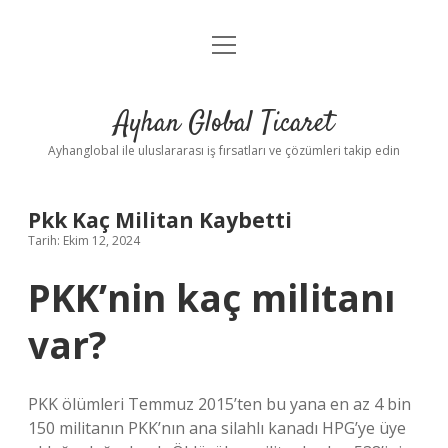
menüyü
Anasayfa
aç
Gizlilik Politikası
Ayhan Global Ticaret
Yasal Uyarı
Ayhanglobal ile uluslararası iş fırsatları ve çözümleri takip edin
Pkk Kaç Militan Kaybetti
Tarih: Ekim 12, 2024
PKK’nin kaç militanı
var?
PKK ölümleri Temmuz 2015’ten bu yana en az 4 bin
150 militanın PKK’nın ana silahlı kanadı HPG’ye üye