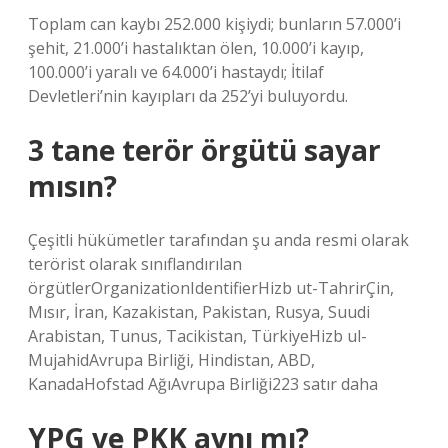
Toplam can kaybı 252.000 kişiydi; bunların 57.000’i
şehit, 21.000’i hastalıktan ölen, 10.000’i kayıp,
100.000’i yaralı ve 64.000’i hastaydı; İtilaf
Devletleri’nin kayıpları da 252’yi buluyordu.
3 tane terör örgütü sayar
mısın?
Çeşitli hükümetler tarafından şu anda resmi olarak
terörist olarak sınıflandırılan
örgütlerOrganizationIdentifierHizb ut-TahrirÇin,
Mısır, İran, Kazakistan, Pakistan, Rusya, Suudi
Arabistan, Tunus, Tacikistan, TürkiyeHizb ul-
MujahidAvrupa Birliği, Hindistan, ABD,
KanadaHofstad AğıAvrupa Birliği223 satır daha
YPG ve PKK aynı mı?