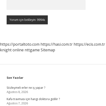
https://portaltoto.com
https://hasi.com.tr
https://ecis.com.tr
knight online
nttgame
Sitemap
Sidebar
Son Yazılar
Sözleşmeli erler ne iş yapar ?
Ağustos 8, 2026
Kafa travması için hangi doktora gidilir ?
Ağustos 7, 2026