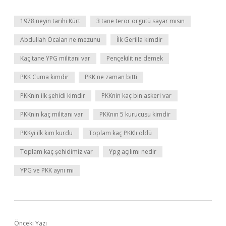
1978 neyin tarihi Kürt
3 tane terör örgütü sayar mısın
Abdullah Öcalan ne mezunu
İlk Gerilla kimdir
Kaç tane YPG militanı var
Pençekilit ne demek
PKK Cuma kimdir
PKK ne zaman bitti
PKKnin ilk şehidi kimdir
PKKnin kaç bin askeri var
PKKnin kaç militanı var
PKKnın 5 kurucusu kimdir
PKKyi ilk kim kurdu
Toplam kaç PKKlı öldü
Toplam kaç şehidimiz var
Ypg açılımı nedir
YPG ve PKK aynı mı
Önceki Yazı