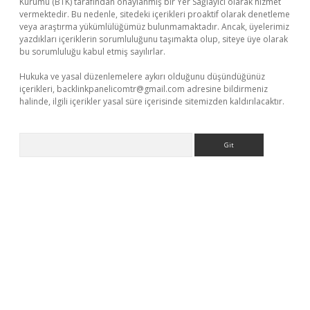
Kurumu (BTK) tarafından onaylanmış bir Yer Sağlayıcı olarak hizmet
vermektedir. Bu nedenle, sitedeki içerikleri proaktif olarak denetleme
veya araştırma yükümlülüğümüz bulunmamaktadır. Ancak, üyelerimiz
yazdıkları içeriklerin sorumluluğunu taşımakta olup, siteye üye olarak
bu sorumluluğu kabul etmiş sayılırlar.
Hukuka ve yasal düzenlemelere aykırı olduğunu düşündüğünüz
içerikleri,
backlinkpanelicomtr@gmail.com
adresine bildirmeniz
halinde, ilgili içerikler yasal süre içerisinde sitemizden kaldırılacaktır.
Arama
etexper.xyz