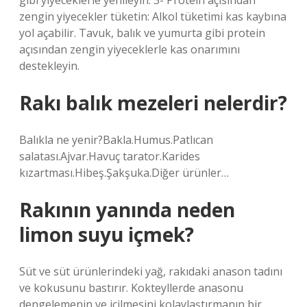
gibi yiyeceklerle yenileyin. 3- Protein açısından
zengin yiyecekler tüketin: Alkol tüketimi kas kaybına
yol açabilir. Tavuk, balık ve yumurta gibi protein
açısından zengin yiyeceklerle kas onarımını
destekleyin.
Rakı balık mezeleri nelerdir?
Balıkla ne yenir?Bakla.Humus.Patlıcan
salatası.Ajvar.Havuç tarator.Karides
kızartması.Hibeş.Şakşuka.Diğer ürünler…
Rakının yanında neden
limon suyu içmek?
Süt ve süt ürünlerindeki yağ, rakıdaki anason tadını
ve kokusunu bastırır. Kokteyllerde anasonu
dengelemenin ve içilmesini kolaylaştırmanın bir