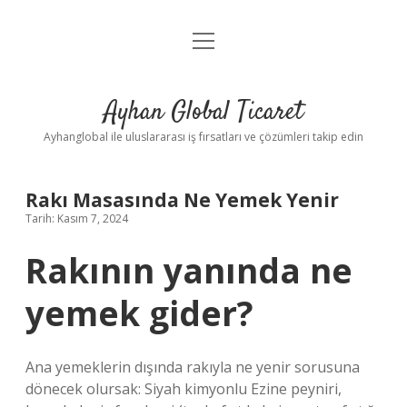
menüyü
Anasayfa
aç
Gizlilik Politikası
Ayhan Global Ticaret
Yasal Uyarı
Ayhanglobal ile uluslararası iş fırsatları ve çözümleri takip edin
Rakı Masasında Ne Yemek Yenir
Tarih: Kasım 7, 2024
Rakının yanında ne
yemek gider?
Ana yemeklerin dışında rakıyla ne yenir sorusuna
dönecek olursak: Siyah kimyonlu Ezine peyniri,