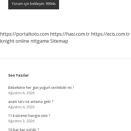
https://portaltoto.com
https://hasi.com.tr
https://ecis.com.tr
knight online
nttgame
Sitemap
Sidebar
Son Yazılar
Bebeklere her gün yoğurt verilebilir mi ?
Ağustos 6, 2026
avam tarz ne anlama gelir ?
Ağustos 4, 2026
114 sûrenin hangisi ismi ?
Ağustos 3, 2026
16 bar kaç psi’dir ?