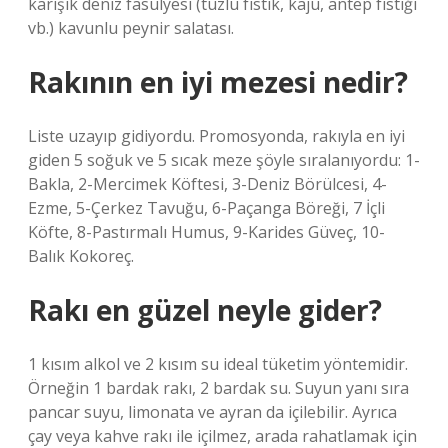
karışık deniz fasulyesi (tuzlu fıstık, kaju, antep fıstığı
vb.) kavunlu peynir salatası.
Rakının en iyi mezesi nedir?
Liste uzayıp gidiyordu. Promosyonda, rakıyla en iyi
giden 5 soğuk ve 5 sıcak meze şöyle sıralanıyordu: 1-
Bakla, 2-Mercimek Köftesi, 3-Deniz Börülcesi, 4-
Ezme, 5-Çerkez Tavuğu, 6-Paçanga Böreği, 7 İçli
Köfte, 8-Pastırmalı Humus, 9-Karides Güveç, 10-
Balık Kokoreç.
Rakı en güzel neyle gider?
1 kısım alkol ve 2 kısım su ideal tüketim yöntemidir.
Örneğin 1 bardak rakı, 2 bardak su. Suyun yanı sıra
pancar suyu, limonata ve ayran da içilebilir. Ayrıca
çay veya kahve rakı ile içilmez, arada rahatlamak için