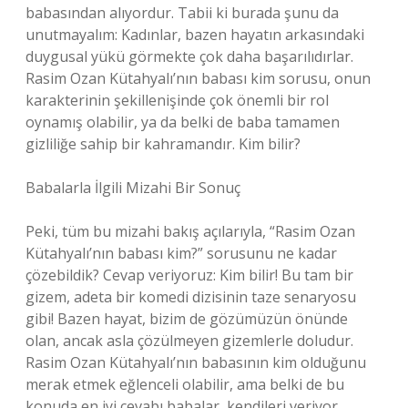
babasından alıyordur. Tabii ki burada şunu da
unutmayalım: Kadınlar, bazen hayatın arkasındaki
duygusal yükü görmekte çok daha başarılıdırlar.
Rasim Ozan Kütahyalı’nın babası kim sorusu, onun
karakterinin şekillenişinde çok önemli bir rol
oynamış olabilir, ya da belki de baba tamamen
gizliliğe sahip bir kahramandır. Kim bilir?
Babalarla İlgili Mizahi Bir Sonuç
Peki, tüm bu mizahi bakış açılarıyla, “Rasim Ozan
Kütahyalı’nın babası kim?” sorusunu ne kadar
çözebildik? Cevap veriyoruz: Kim bilir! Bu tam bir
gizem, adeta bir komedi dizisinin taze senaryosu
gibi! Bazen hayat, bizim de gözümüzün önünde
olan, ancak asla çözülmeyen gizemlerle doludur.
Rasim Ozan Kütahyalı’nın babasının kim olduğunu
merak etmek eğlenceli olabilir, ama belki de bu
konuda en iyi cevabı babalar, kendileri veriyor.