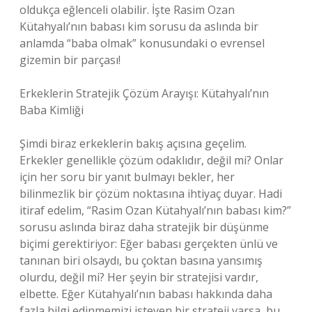
oldukça eğlenceli olabilir. İşte Rasim Ozan
Kütahyalı’nın babası kim sorusu da aslında bir
anlamda “baba olmak” konusundaki o evrensel
gizemin bir parçası!
Erkeklerin Stratejik Çözüm Arayışı: Kütahyalı’nın
Baba Kimliği
Şimdi biraz erkeklerin bakış açısına geçelim.
Erkekler genellikle çözüm odaklıdır, değil mi? Onlar
için her soru bir yanıt bulmayı bekler, her
bilinmezlik bir çözüm noktasına ihtiyaç duyar. Hadi
itiraf edelim, “Rasim Ozan Kütahyalı’nın babası kim?”
sorusu aslında biraz daha stratejik bir düşünme
biçimi gerektiriyor: Eğer babası gerçekten ünlü ve
tanınan biri olsaydı, bu çoktan basına yansımış
olurdu, değil mi? Her şeyin bir stratejisi vardır,
elbette. Eğer Kütahyalı’nın babası hakkında daha
fazla bilgi edinmemizi isteyen bir strateji varsa, bu,