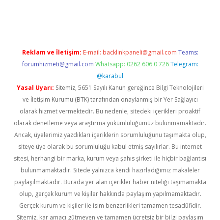
iş
betexper.xyz
Reklam ve İletişim:
E-mail:
backlinkpaneli@gmail.com
Teams:
forumhizmeti@gmail.com
Whatsapp: 0262 606 0 726
Telegram:
@karabul
Yasal Uyarı:
Sitemiz, 5651 Sayılı Kanun gereğince Bilgi Teknolojileri
ve İletişim Kurumu (BTK) tarafından onaylanmış bir Yer Sağlayıcı
olarak hizmet vermektedir. Bu nedenle, sitedeki içerikleri proaktif
olarak denetleme veya araştırma yükümlülüğümüz bulunmamaktadır.
Ancak, üyelerimiz yazdıkları içeriklerin sorumluluğunu taşımakta olup,
siteye üye olarak bu sorumluluğu kabul etmiş sayılırlar. Bu internet
sitesi, herhangi bir marka, kurum veya şahıs şirketi ile hiçbir bağlantısı
bulunmamaktadır. Sitede yalnızca kendi hazırladığımız makaleler
paylaşılmaktadır. Burada yer alan içerikler haber niteliği taşımamakta
olup, gerçek kurum ve kişiler hakkında paylaşım yapılmamaktadır.
Gerçek kurum ve kişiler ile isim benzerlikleri tamamen tesadüfidir.
Sitemiz, kar amacı gütmeyen ve tamamen ücretsiz bir bilgi paylaşım