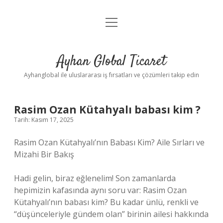
menüyü
Anasayfa
aç
Gizlilik Politikası
Ayhan Global Ticaret
Yasal Uyarı
Ayhanglobal ile uluslararası iş fırsatları ve çözümleri takip edin
Rasim Ozan Kütahyalı babası kim ?
Tarih: Kasım 17, 2025
Rasim Ozan Kütahyalı’nın Babası Kim? Aile Sırları ve
Mizahi Bir Bakış
Hadi gelin, biraz eğlenelim! Son zamanlarda
hepimizin kafasında aynı soru var: Rasim Ozan
Kütahyalı’nın babası kim? Bu kadar ünlü, renkli ve
“düşünceleriyle gündem olan” birinin ailesi hakkında