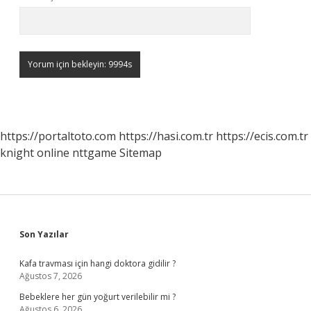
https://portaltoto.com
https://hasi.com.tr
https://ecis.com.tr
knight online
nttgame
Sitemap
Sidebar
Son Yazılar
Kafa travması için hangi doktora gidilir ?
Ağustos 7, 2026
Bebeklere her gün yoğurt verilebilir mi ?
Ağustos 6, 2026