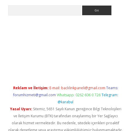
Arama
 yeni giriş
betexper.xyz
Reklam ve İletişim:
E-mail:
backlinkpaneli@gmail.com
Teams:
forumhizmeti@gmail.com
Whatsapp: 0262 606 0 726
Telegram:
@karabul
Yasal Uyarı:
Sitemiz, 5651 Sayılı Kanun gereğince Bilgi Teknolojileri
ve İletişim Kurumu (BTK) tarafından onaylanmış bir Yer Sağlayıcı
olarak hizmet vermektedir. Bu nedenle, sitedeki içerikleri proaktif
olarak denetleme veya araştırma yükümlülüğümüz bulunmamaktadır.