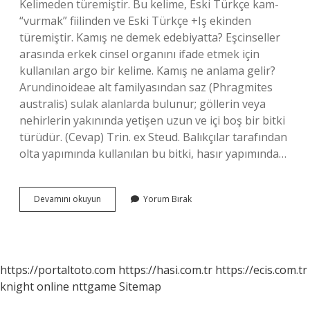
Kelimeden türemiştir. Bu kelime, Eski Türkçe kam-
“vurmak” fiilinden ve Eski Türkçe +Iş ekinden
türemiştir. Kamış ne demek edebiyatta? Eşcinseller
arasında erkek cinsel organını ifade etmek için
kullanılan argo bir kelime. Kamış ne anlama gelir?
Arundinoideae alt familyasından saz (Phragmites
australis) sulak alanlarda bulunur; göllerin veya
nehirlerin yakınında yetişen uzun ve içi boş bir bitki
türüdür. (Cevap) Trin. ex Steud. Balıkçılar tarafından
olta yapımında kullanılan bu bitki, hasır yapımında…
Halk
Devamını okuyun
Yorum Bırak
Dilinde
Kamış
Ne
Demek
https://portaltoto.com
https://hasi.com.tr
https://ecis.com.tr
knight online
nttgame
Sitemap