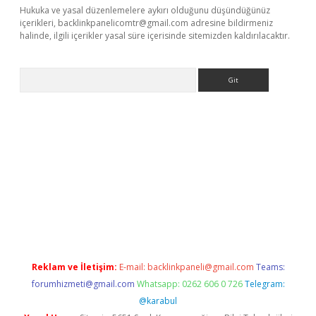
Hukuka ve yasal düzenlemelere aykırı olduğunu düşündüğünüz
içerikleri,
backlinkpanelicomtr@gmail.com
adresine bildirmeniz
halinde, ilgili içerikler yasal süre içerisinde sitemizden kaldırılacaktır.
Arama
etexper.xyz
Reklam ve İletişim:
E-mail:
backlinkpaneli@gmail.com
Teams:
forumhizmeti@gmail.com
Whatsapp: 0262 606 0 726
Telegram:
@karabul