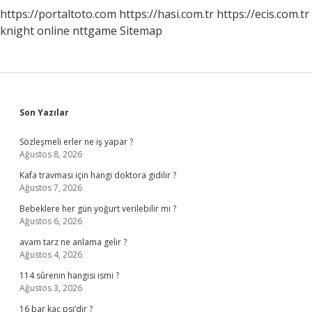
https://portaltoto.com
https://hasi.com.tr
https://ecis.com.tr
knight online
nttgame
Sitemap
Sidebar
Son Yazılar
Sözleşmeli erler ne iş yapar ?
Ağustos 8, 2026
Kafa travması için hangi doktora gidilir ?
Ağustos 7, 2026
Bebeklere her gün yoğurt verilebilir mi ?
Ağustos 6, 2026
avam tarz ne anlama gelir ?
Ağustos 4, 2026
114 sûrenin hangisi ismi ?
Ağustos 3, 2026
16 bar kaç psi’dir ?