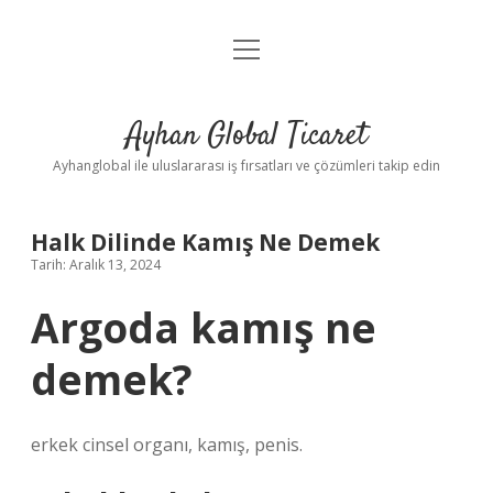
menüyü
Anasayfa
aç
Gizlilik Politikası
Ayhan Global Ticaret
Yasal Uyarı
Ayhanglobal ile uluslararası iş fırsatları ve çözümleri takip edin
Halk Dilinde Kamış Ne Demek
Tarih: Aralık 13, 2024
Argoda kamış ne
demek?
erkek cinsel organı, kamış, penis.