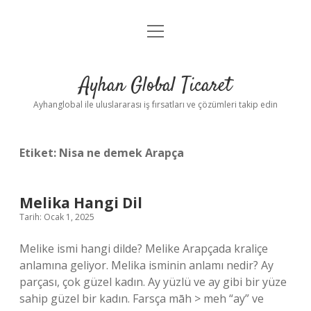
menüyü
Anasayfa
aç
Gizlilik Politikası
Ayhan Global Ticaret
Yasal Uyarı
Ayhanglobal ile uluslararası iş fırsatları ve çözümleri takip edin
Etiket:
Nisa ne demek Arapça
Melika Hangi Dil
Tarih: Ocak 1, 2025
Melike ismi hangi dilde? Melike Arapçada kraliçe
anlamına geliyor. Melika isminin anlamı nedir? Ay
parçası, çok güzel kadın. Ay yüzlü ve ay gibi bir yüze
sahip güzel bir kadın. Farsça māh > meh “ay” ve