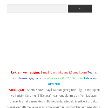
Arama
yeni giriş
betexper.xyz
Reklam ve İletişim:
E-mail:
backlinkpaneli@gmail.com
Teams:
forumhizmeti@gmail.com
Whatsapp: 0262 606 0 726
Telegram:
@karabul
Yasal Uyarı:
Sitemiz, 5651 Sayılı Kanun gereğince Bilgi Teknolojileri
ve İletişim Kurumu (BTK) tarafından onaylanmış bir Yer Sağlayıcı
olarak hizmet vermektedir. Bu nedenle, sitedeki içerikleri proaktif
olarak denetleme veya araştırma yükümlülüğümüz bulunmamaktadır.