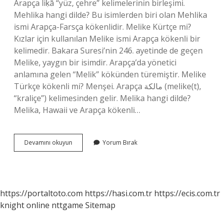
Arapça liḳā “yüz, çehre” kelimelerinin birleşimi.
Mehlika hangi dilde? Bu isimlerden biri olan Mehlika
ismi Arapça-Farsça kökenlidir. Melike Kürtçe mi?
Kızlar için kullanılan Melike ismi Arapça kökenli bir
kelimedir. Bakara Suresi’nin 246. ayetinde de geçen
Melike, yaygın bir isimdir. Arapça’da yönetici
anlamına gelen “Melik” kökünden türemiştir. Melike
Türkçe kökenli mi? Menşei. Arapça مالكة‎ (melike(t),
“kraliçe”) kelimesinden gelir. Melika hangi dilde?
Melika, Hawaii ve Arapça kökenli…
Melika
Devamını okuyun
Yorum Bırak
Hangi
Dil
https://portaltoto.com
https://hasi.com.tr
https://ecis.com.tr
knight online
nttgame
Sitemap