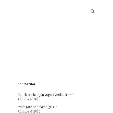
Sidebar
Son Yazılar
ilbet yeni giriş
bet
Bebeklere her gün yoğurt verilebilir mi ?
Ağustos 6, 2026
avam tarz ne anlama gelir ?
Ağustos 4, 2026