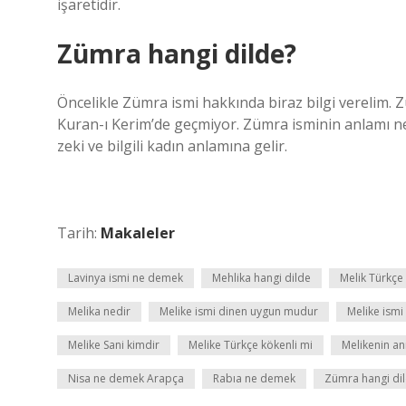
işaretidir.
Zümra hangi dilde?
Öncelikle Zümra ismi hakkında biraz bilgi verelim. 
Kuran-ı Kerim’de geçmiyor. Zümra isminin anlamı nedi
zeki ve bilgili kadın anlamına gelir.
Tarih:
Makaleler
Lavinya ismi ne demek
Mehlika hangi dilde
Melik Türkçe
Melika nedir
Melike ismi dinen uygun mudur
Melike ismi
Melike Sani kimdir
Melike Türkçe kökenli mi
Melikenin an
Nisa ne demek Arapça
Rabıa ne demek
Zümra hangi di