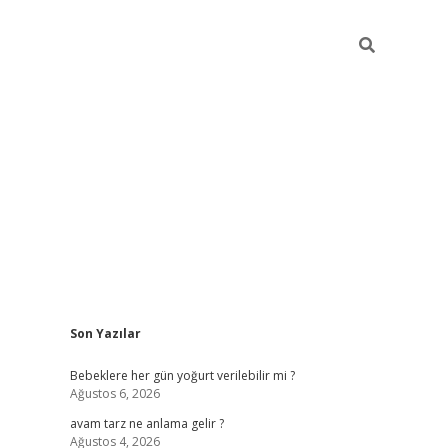
Sidebar
Son Yazılar
ilbet yeni giri
Bebeklere her gün yoğurt verilebilir mi ?
Ağustos 6, 2026
avam tarz ne anlama gelir ?
Ağustos 4, 2026