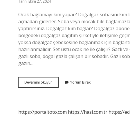
Tarih: Ekim 27, 2024
Ocak bağlamayı kim yapar? Doğalgaz sobasını kim ba
açmadan giderler. Soba veya mocak bile bağlamazlar. 
yaptırırsınız. Doğalgaz kim bağlar? Doğalgaz abonel
bölgedeki doğalgaz dağıtım şirketiyle iletişime ge
yoksa doğalgaz şebekesine bağlanmak için bağlantı s
hazırlanmalıdır. Set üstü ocak ne ile çalışır? Gazlı ve
gazlı soba, doğal gazla çalışan bir sobadır. Gazlı so
gazın…
Set
Devamını okuyun
Yorum Bırak
Üstü
Ocak
Bağlantısını
Kim
Yapar
https://portaltoto.com
https://hasi.com.tr
https://ec