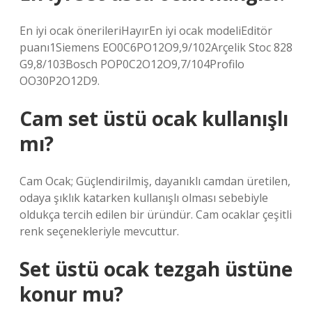
En iyi ocak önerileriHayırEn iyi ocak modeliEditör
puanı1Siemens EO0C6PO12O9,9/102Arçelik Stoc 828
G9,8/103Bosch POP0C2O12O9,7/104Profilo
OO30P2O12D9.
Cam set üstü ocak kullanışlı
mı?
Cam Ocak; Güçlendirilmiş, dayanıklı camdan üretilen,
odaya şıklık katarken kullanışlı olması sebebiyle
oldukça tercih edilen bir üründür. Cam ocaklar çeşitli
renk seçenekleriyle mevcuttur.
Set üstü ocak tezgah üstüne
konur mu?