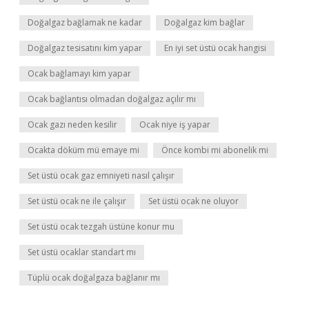
Doğalgaz bağlamak ne kadar
Doğalgaz kim bağlar
Doğalgaz tesisatını kim yapar
En iyi set üstü ocak hangisi
Ocak bağlamayı kim yapar
Ocak bağlantısı olmadan doğalgaz açılır mı
Ocak gazı neden kesilir
Ocak niye iş yapar
Ocakta döküm mü emaye mi
Önce kombi mi abonelik mi
Set üstü ocak gaz emniyeti nasıl çalışır
Set üstü ocak ne ile çalışır
Set üstü ocak ne oluyor
Set üstü ocak tezgah üstüne konur mu
Set üstü ocaklar standart mı
Tüplü ocak doğalgaza bağlanır mı