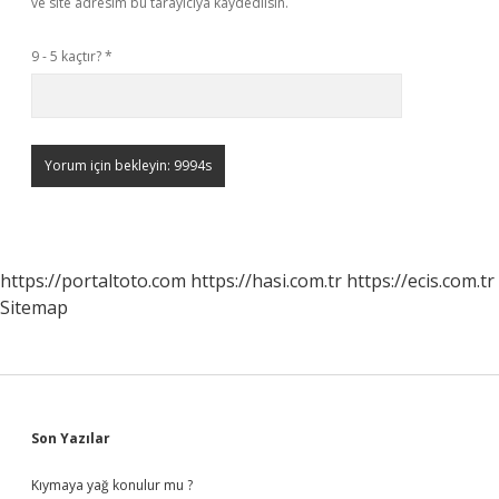
ve site adresim bu tarayıcıya kaydedilsin.
9 - 5 kaçtır?
*
https://portaltoto.com
https://hasi.com.tr
https://ecis.com.tr
Sitemap
Sidebar
Son Yazılar
Kıymaya yağ konulur mu ?