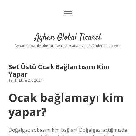
menüyü
Anasayfa
aç
Gizlilik Politikası
Ayhan Global Ticaret
Yasal Uyarı
Ayhanglobal ile uluslararası iş fırsatları ve çözümleri takip edin
Set Üstü Ocak Bağlantısını Kim
Yapar
Tarih: Ekim 27, 2024
Ocak bağlamayı kim
yapar?
Doğalgaz sobasını kim bağlar? Doğalgazı açtığınızda