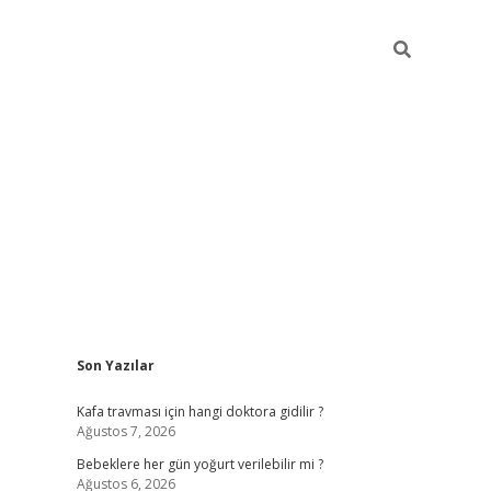
Sidebar
Son Yazılar
ilbet yeni giri
Kafa travması için hangi doktora gidilir ?
Ağustos 7, 2026
Bebeklere her gün yoğurt verilebilir mi ?
Ağustos 6, 2026