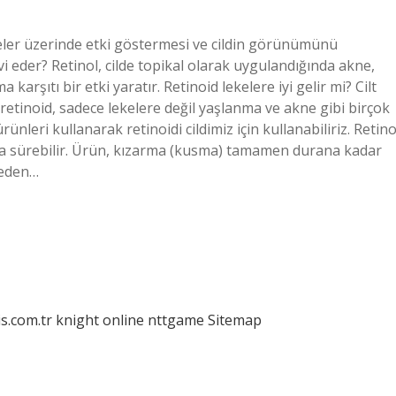
reler üzerinde etki göstermesi ve cildin görünümünü
avi eder? Retinol, cilde topikal olarak uygulandığında akne,
 karşıtı bir etki yaratır. Retinoid lekelere iyi gelir mi? Cilt
n retinoid, sadece lekelere değil yaşlanma ve akne gibi birçok
rünleri kullanarak retinoidi cildimiz için kullanabiliriz. Retino
ta sürebilir. Ürün, kızarma (kusma) tamamen durana kadar
neden…
is.com.tr
knight online
nttgame
Sitemap