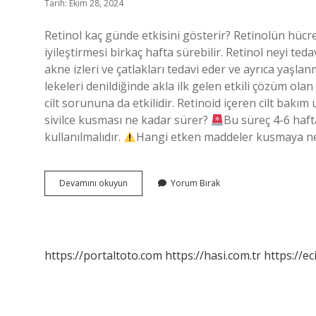
Tarih: Ekim 28, 2024
Retinol kaç günde etkisini gösterir? Retinolün hüc
iyileştirmesi birkaç hafta sürebilir. Retinol neyi ted
akne izleri ve çatlakları tedavi eder ve ayrıca yaşlanma
lekeleri denildiğinde akla ilk gelen etkili çözüm ola
cilt sorununa da etkilidir. Retinoid içeren cilt bakım ü
sivilce kusması ne kadar sürer?
Bu süreç 4-6 haf
kullanılmalıdır.
Hangi etken maddeler kusmaya 
Retinoid
Devamını okuyun
Yorum Bırak
Ne
Kadar
Sürede
Etki
Eder
https://portaltoto.com
https://hasi.com.tr
https://ec