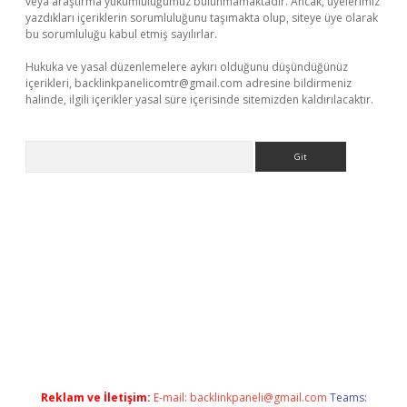
veya araştırma yükümlülüğümüz bulunmamaktadır. Ancak, üyelerimiz
yazdıkları içeriklerin sorumluluğunu taşımakta olup, siteye üye olarak
bu sorumluluğu kabul etmiş sayılırlar.
Hukuka ve yasal düzenlemelere aykırı olduğunu düşündüğünüz
içerikleri,
backlinkpanelicomtr@gmail.com
adresine bildirmeniz
halinde, ilgili içerikler yasal süre içerisinde sitemizden kaldırılacaktır.
Arama
exper.xyz
Reklam ve İletişim:
E-mail:
backlinkpaneli@gmail.com
Teams: