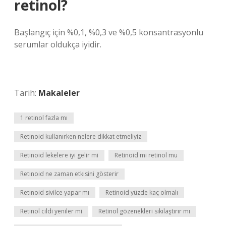
retinol?
Başlangıç ​​için %0,1, %0,3 ve %0,5 konsantrasyonlu
serumlar oldukça iyidir.
Tarih:
Makaleler
1 retinol fazla mı
Retinoid kullanırken nelere dikkat etmeliyiz
Retinoid lekelere iyi gelir mi
Retinoid mi retinol mu
Retinoid ne zaman etkisini gösterir
Retinoid sivilce yapar mı
Retinoid yüzde kaç olmalı
Retinol cildi yeniler mi
Retinol gözenekleri sıkılaştırır mı