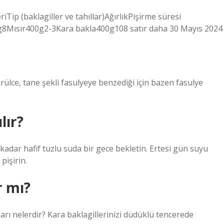
iTip (baklagiller ve tahıllar)AğırlıkPişirme süresi
400g8Mısır400g2-3Kara bakla400g108 satır daha 30 Mayıs 2024
rülce, tane şekli fasulyeye benzediği için bazen fasulye
lır?
kadar hafif tuzlu suda bir gece bekletin. Ertesi gün suyu
pişirin.
r mı?
ları nelerdir? Kara baklagillerinizi düdüklü tencerede