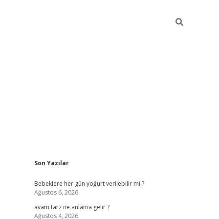
Sidebar
Son Yazılar
ilbet yeni giriş
betexpe
Bebeklere her gün yoğurt verilebilir mi ?
Ağustos 6, 2026
avam tarz ne anlama gelir ?
Ağustos 4, 2026