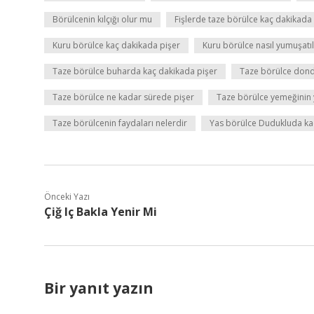
Börülcenin kılçığı olur mu
Fişlerde taze börülce kaç dakikada
Kuru börülce kaç dakikada pişer
Kuru börülce nasıl yumuşatıl
Taze börülce buharda kaç dakikada pişer
Taze börülce dond
Taze börülce ne kadar sürede pişer
Taze börülce yemeğinin 
Taze börülcenin faydaları nelerdir
Yas börülce Dudukluda kaç
Önceki Yazı
Çiğ Iç Bakla Yenir Mi
Bir yanıt yazın