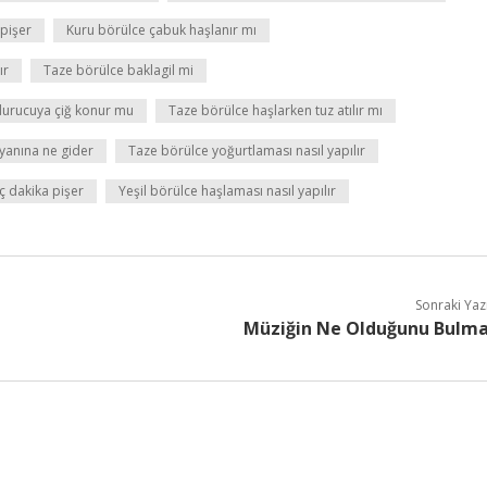
 pişer
Kuru börülce çabuk haşlanır mı
ır
Taze börülce baklagil mi
urucuya çiğ konur mu
Taze börülce haşlarken tuz atılır mı
yanına ne gider
Taze börülce yoğurtlaması nasıl yapılır
 dakika pişer
Yeşil börülce haşlaması nasıl yapılır
Sonraki Yaz
Müziğin Ne Olduğunu Bulm