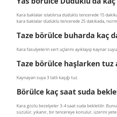
Yas börülce Duduklu’da kaç 
Kara baklalar ıslatılırsa düdüklü tencerede 15 dakik
kara baklalar düdüklü tencerede 25 dakikada, normal
Taze börülce buharda kaç d
Kara fasulyelerin sert uçlarını ayıklayıp kaynar suy
Taze börülce haşlarken tuz a
Kaynayan suya 3 tatlı kaşığı tuz.
Börülce kaç saat suda beklet
Kara gözlü bezelyeler 3-4 saat suda bekletilir. Bun
süzülür, yıkanır, bir tencereye konulur, üzerini yet