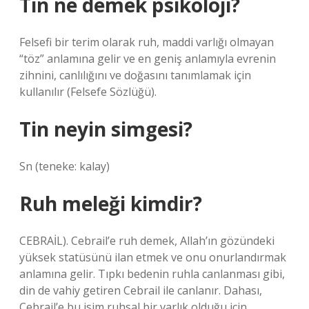
Tin ne demek psikoloji?
Felsefi bir terim olarak ruh, maddi varlığı olmayan
“töz” anlamına gelir ve en geniş anlamıyla evrenin
zihnini, canlılığını ve doğasını tanımlamak için
kullanılır (Felsefe Sözlüğü).
Tin neyin simgesi?
Sn (teneke: kalay)
Ruh meleği kimdir?
CEBRAİL). Cebrail’e ruh demek, Allah’ın gözündeki
yüksek statüsünü ilan etmek ve onu onurlandırmak
anlamına gelir. Tıpkı bedenin ruhla canlanması gibi,
din de vahiy getiren Cebrail ile canlanır. Dahası,
Cebrail’e bu isim ruhsal bir varlık olduğu için