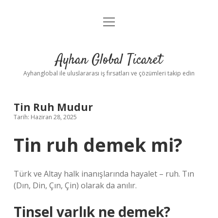
menüyü
Anasayfa
aç
Gizlilik Politikası
Ayhan Global Ticaret
Yasal Uyarı
Ayhanglobal ile uluslararası iş fırsatları ve çözümleri takip edin
Tin Ruh Mudur
Tarih: Haziran 28, 2025
Tin ruh demek mi?
Türk ve Altay halk inanışlarında hayalet – ruh. Tın
(Dın, Din, Çın, Çin) olarak da anılır.
Tinsel varlık ne demek?