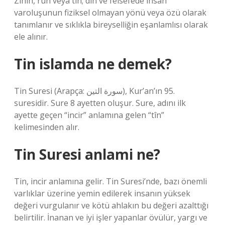
Zihin, ruh veya tin; din ve felsefede insan
varoluşunun fiziksel olmayan yönü veya özü olarak
tanımlanır ve sıklıkla bireyselliğin eşanlamlısı olarak
ele alınır.
Tin islamda ne demek?
Tin Suresi (Arapça: سورة التين), Kur’an’ın 95.
suresidir. Sure 8 ayetten oluşur. Sure, adını ilk
ayette geçen “incir” anlamına gelen “tîn”
kelimesinden alır.
Tin Suresi anlami ne?
Tin, incir anlamına gelir. Tin Suresi’nde, bazı önemli
varlıklar üzerine yemin edilerek insanın yüksek
değeri vurgulanır ve kötü ahlakın bu değeri azalttığı
belirtilir. İnanan ve iyi işler yapanlar övülür, yargı ve