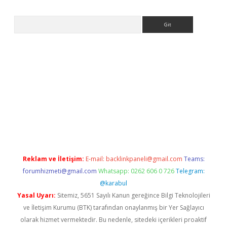
Arama
etexper.xyz
Reklam ve İletişim:
E-mail:
backlinkpaneli@gmail.com
Teams:
forumhizmeti@gmail.com
Whatsapp: 0262 606 0 726
Telegram:
@karabul
Yasal Uyarı:
Sitemiz, 5651 Sayılı Kanun gereğince Bilgi Teknolojileri
ve İletişim Kurumu (BTK) tarafından onaylanmış bir Yer Sağlayıcı
olarak hizmet vermektedir. Bu nedenle, sitedeki içerikleri proaktif