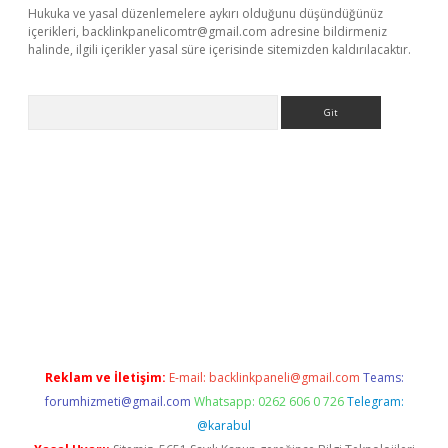
Hukuka ve yasal düzenlemelere aykırı olduğunu düşündüğünüz
içerikleri,
backlinkpanelicomtr@gmail.com
adresine bildirmeniz
halinde, ilgili içerikler yasal süre içerisinde sitemizden kaldırılacaktır.
Arama
exper.xyz
Reklam ve İletişim:
E-mail:
backlinkpaneli@gmail.com
Teams:
forumhizmeti@gmail.com
Whatsapp: 0262 606 0 726
Telegram:
@karabul