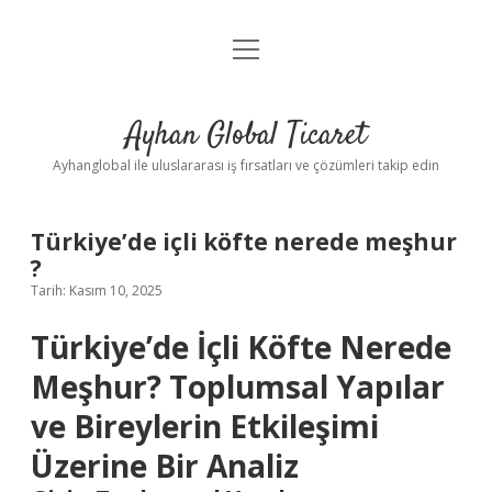
menüyü
Anasayfa
aç
Gizlilik Politikası
Ayhan Global Ticaret
Yasal Uyarı
Ayhanglobal ile uluslararası iş fırsatları ve çözümleri takip edin
Türkiye’de içli köfte nerede meşhur
?
Tarih: Kasım 10, 2025
Türkiye’de İçli Köfte Nerede
Meşhur? Toplumsal Yapılar
ve Bireylerin Etkileşimi
Üzerine Bir Analiz