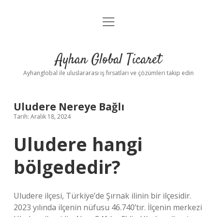
menüyü
Anasayfa
aç
Gizlilik Politikası
Ayhan Global Ticaret
Yasal Uyarı
Ayhanglobal ile uluslararası iş fırsatları ve çözümleri takip edin
Uludere Nereye Bağlı
Tarih: Aralık 18, 2024
Uludere hangi
bölgededir?
Uludere ilçesi, Türkiye’de Şırnak ilinin bir ilçesidir.
2023 yılında ilçenin nüfusu 46.740’tır. İlçenin merkezi