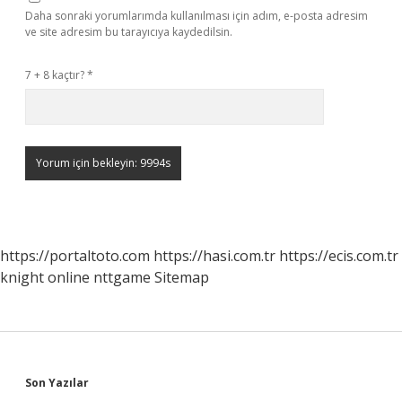
Daha sonraki yorumlarımda kullanılması için adım, e-posta adresim
ve site adresim bu tarayıcıya kaydedilsin.
7 + 8 kaçtır?
*
https://portaltoto.com
https://hasi.com.tr
https://ecis.com.tr
knight online
nttgame
Sitemap
Sidebar
Son Yazılar