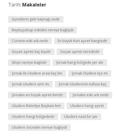
Tarih:
Makaleler
Aşiretlerin gelir kaynağı nedir
Beytüşşebap eskiden nereye bağlıydı
Cizrenin eski adı nedir
En büyük Kürt aşiret hangisidir
Goyan aşireti kaç kişidir
Goyan aşireti nerededir
Silopi nereye bağlıdır
Şırnak hangi bölgede yer alır
Şırnak ile Uludere arası kaç km
Şırnak Uludere ilçe mi
Şırnak Uludere sınır mı
Şırnak Uluderenin nüfusu kaç
Şırnakın en büyük aşireti kimdir
Şırnakın eski adı nedir
Uludere Belediye Başkanı kim
Uludere hangi aşiret
Uludere hangi bölgededir
Uludere nasıl bir yer
Uludere önceden nereye bağlıydı