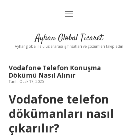
menüyü
Anasayfa
aç
Gizlilik Politikası
Ayhan Global Ticaret
Yasal Uyarı
Ayhanglobal ile uluslararası iş fırsatları ve çözümleri takip edin
Vodafone Telefon Konuşma
Dökümü Nasıl Alınır
Tarih: Ocak 17, 2025
Vodafone telefon
dökümanları nasıl
çıkarılır?