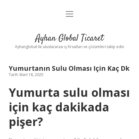
menüyü
Anasayfa
aç
Gizlilik Politikası
Ayhan Global Ticaret
Yasal Uyarı
Ayhanglobal ile uluslararası iş fırsatları ve çözümleri takip edin
Yumurtanın Sulu Olması Için Kaç Dk
Tarih: Mart 18, 2025
Yumurta sulu olması
için kaç dakikada
pişer?