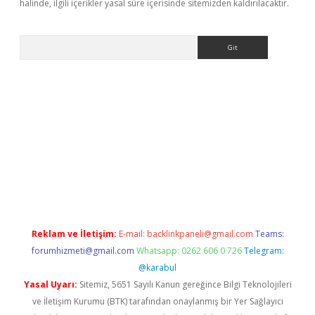
halinde, ilgili içerikler yasal süre içerisinde sitemizden kaldırılacaktır.
Arama
etexper.xyz
Reklam ve İletişim:
E-mail:
backlinkpaneli@gmail.com
Teams:
forumhizmeti@gmail.com
Whatsapp: 0262 606 0 726
Telegram:
@karabul
Yasal Uyarı:
Sitemiz, 5651 Sayılı Kanun gereğince Bilgi Teknolojileri
ve İletişim Kurumu (BTK) tarafından onaylanmış bir Yer Sağlayıcı