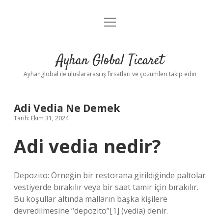
menüyü
Anasayfa
aç
Gizlilik Politikası
Ayhan Global Ticaret
Yasal Uyarı
Ayhanglobal ile uluslararası iş fırsatları ve çözümleri takip edin
Adi Vedia Ne Demek
Tarih: Ekim 31, 2024
Adi vedia nedir?
Depozito: Örneğin bir restorana girildiğinde paltolar
vestiyerde bırakılır veya bir saat tamir için bırakılır.
Bu koşullar altında malların başka kişilere
devredilmesine “depozito”[1] (vedia) denir.