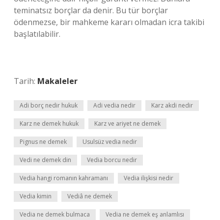
teminatsız borçlar da denir. Bu tür borçlar
ödenmezse, bir mahkeme kararı olmadan icra takibi
başlatılabilir.
Tarih:
Makaleler
Adi borç nedir hukuk
Adi vedia nedir
Karz akdi nedir
Karz ne demek hukuk
Karz ve ariyet ne demek
Pignus ne demek
Usulsüz vedia nedir
Vedi ne demek din
Vedia borcu nedir
Vedia hangi romanın kahramanı
Vedia ilişkisi nedir
Vedia kimin
Vediâ ne demek
Vedia ne demek bulmaca
Vedia ne demek eş anlamlısı