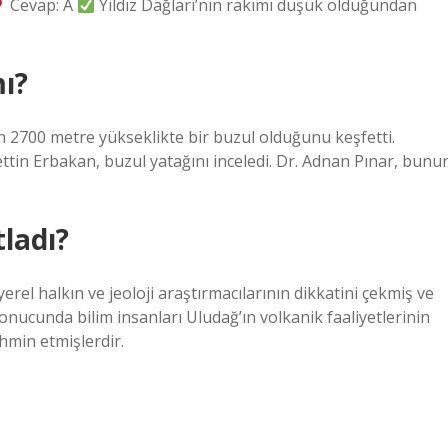
Cevap: A
Yıldız Dağları’nın rakımı düşük olduğundan
mı?
 2700 metre yükseklikte bir buzul olduğunu keşfetti.
tin Erbakan, buzul yatağını inceledi. Dr. Adnan Pınar, bunu
ladı?
rel halkın ve jeoloji araştırmacılarının dikkatini çekmiş ve
onucunda bilim insanları Uludağ’ın volkanik faaliyetlerinin
hmin etmişlerdir.