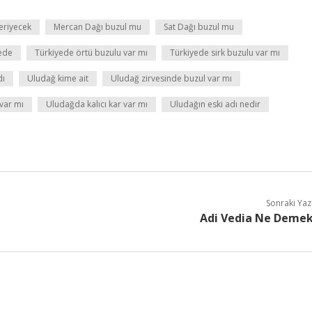
eriyecek
Mercan Dağı buzul mu
Sat Dağı buzul mu
rede
Türkiyede örtü buzulu var mı
Türkiyede sirk buzulu var mı
dı
Uludağ kime ait
Uludağ zirvesinde buzul var mı
var mı
Uludağda kalıcı kar var mı
Uludağın eski adı nedir
Sonraki Yaz
Adi Vedia Ne Deme