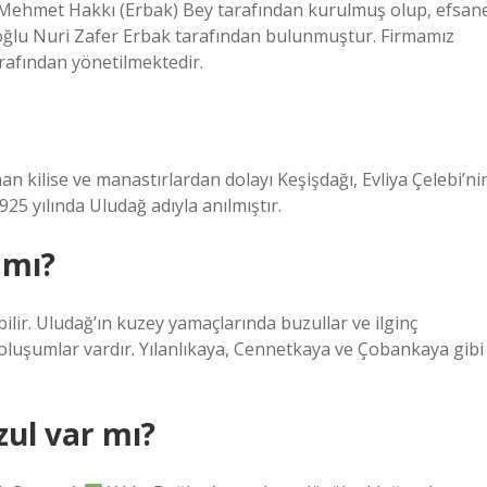
 Mehmet Hakkı (Erbak) Bey tarafından kurulmuş olup, efsan
ğlu Nuri Zafer Erbak tarafından bulunmuştur. Firmamız
arafından yönetilmektedir.
 kilise ve manastırlardan dolayı Keşişdağı, Evliya Çelebi’ni
 yılında Uludağ adıyla anılmıştır.
 mı?
bilir. Uludağ’ın kuzey yamaçlarında buzullar ve ilginç
luşumlar vardır. Yılanlıkaya, Cennetkaya ve Çobankaya gibi
zul var mı?