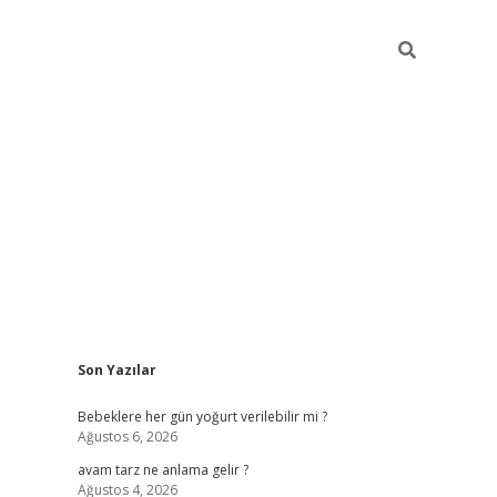
Sidebar
Son Yazılar
ilbet yeni giriş
betexp
Bebeklere her gün yoğurt verilebilir mi ?
Ağustos 6, 2026
avam tarz ne anlama gelir ?
Ağustos 4, 2026