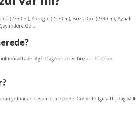
zul var mı?
Gölü (2330 m), Karagöl (2270 m), Buzlu Göl (2390 m), Aynalı
Çayırlıdere Gölü.
nerede?
bulunmaktadır: Ağrı Dağı’nın zirve buzulu. Süphan
r?
rman yolundan devam etmektedir. Göller bölgesi Uludağ Mill