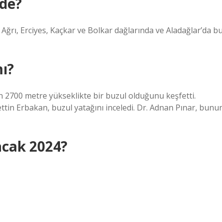
ede?
 Ağrı, Erciyes, Kaçkar ve Bolkar dağlarında ve Aladağlar’da b
mı?
 2700 metre yükseklikte bir buzul olduğunu keşfetti.
tin Erbakan, buzul yatağını inceledi. Dr. Adnan Pınar, bunu
acak 2024?