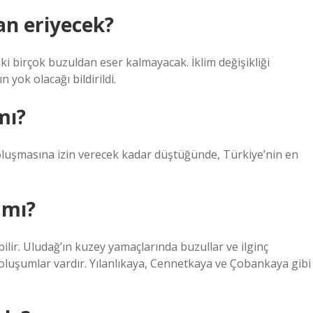
an eriyecek?
aki birçok buzuldan eser kalmayacak. İklim değişikliği
 yok olacağı bildirildi.
mı?
n oluşmasına izin verecek kadar düştüğünde, Türkiye’nin en
 mı?
bilir. Uludağ’ın kuzey yamaçlarında buzullar ve ilginç
luşumlar vardır. Yılanlıkaya, Cennetkaya ve Çobankaya gibi