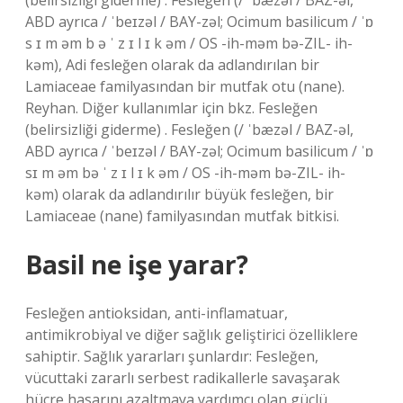
(belirsizliği giderme) . Fesleğen (/ ˈbæzəl / BAZ-əl,
ABD ayrıca / ˈbeɪzəl / BAY-zəl; Ocimum basilicum / ˈɒ
s ɪ m əm b ə ˈ z ɪ l ɪ k əm / OS -ih-məm bə-ZIL- ih-
kəm), Adi fesleğen olarak da adlandırılan bir
Lamiaceae familyasından bir mutfak otu (nane).
Reyhan. Diğer kullanımlar için bkz. Fesleğen
(belirsizliği giderme) . Fesleğen (/ ˈbæzəl / BAZ-əl,
ABD ayrıca / ˈbeɪzəl / BAY-zəl; Ocimum basilicum / ˈɒ
sɪ m əm bə ˈ z ɪ l ɪ k əm / OS -ih-məm bə-ZIL- ih-
kəm) olarak da adlandırılır büyük fesleğen, bir
Lamiaceae (nane) familyasından mutfak bitkisi.
Basil ne işe yarar?
Fesleğen antioksidan, anti-inflamatuar,
antimikrobiyal ve diğer sağlık geliştirici özelliklere
sahiptir. Sağlık yararları şunlardır: Fesleğen,
vücuttaki zararlı serbest radikallerle savaşarak
hücre hasarını azaltmaya yardımcı olan güçlü