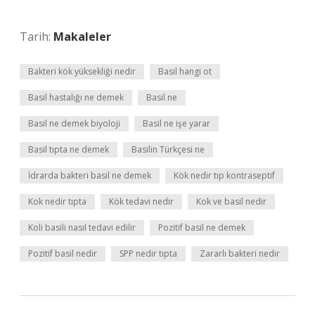
Tarih:
Makaleler
Bakteri kök yüksekliği nedir
Basil hangi ot
Basil hastalığı ne demek
Basil ne
Basil ne demek biyoloji
Basil ne işe yarar
Basil tıpta ne demek
Basilin Türkçesi ne
İdrarda bakteri basil ne demek
Kök nedir tıp kontraseptif
Kok nedir tıpta
Kök tedavi nedir
Kok ve basil nedir
Koli basili nasıl tedavi edilir
Pozitif basil ne demek
Pozitif basil nedir
SPP nedir tıpta
Zararlı bakteri nedir