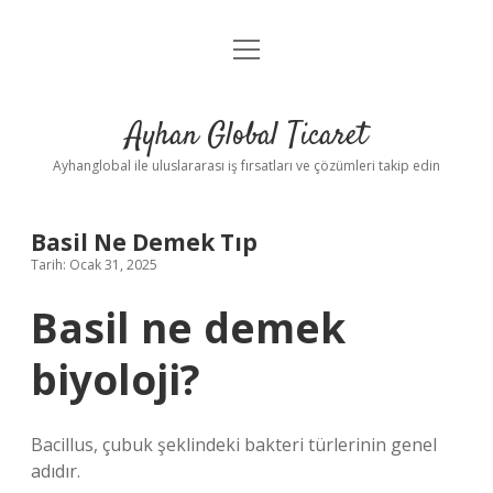
menüyü
Anasayfa
aç
Gizlilik Politikası
Ayhan Global Ticaret
Yasal Uyarı
Ayhanglobal ile uluslararası iş fırsatları ve çözümleri takip edin
Basil Ne Demek Tıp
Tarih: Ocak 31, 2025
Basil ne demek
biyoloji?
Bacillus, çubuk şeklindeki bakteri türlerinin genel
adıdır.