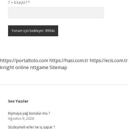
7 + 8 kaçtır?
*
https://portaltoto.com
https://hasi.com.tr
https://ecis.com.tr
knight online
nttgame
Sitemap
Sidebar
Son Yazılar
Kıymaya yağ konulur mu ?
Ağustos 9, 2026
Sözleşmeli erler ne iş yapar ?