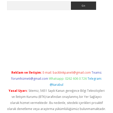
Arama
etexper.xyz
Reklam ve İletişim:
E-mail:
backlinkpaneli@gmail.com
Teams:
forumhizmeti@gmail.com
Whatsapp: 0262 606 0 726
Telegram:
@karabul
Yasal Uyarı:
Sitemiz, 5651 Sayılı Kanun gereğince Bilgi Teknolojileri
ve İletişim Kurumu (BTK) tarafından onaylanmış bir Yer Sağlayıcı
olarak hizmet vermektedir. Bu nedenle, sitedeki içerikleri proaktif
olarak denetleme veya araştırma yükümlülüğümüz bulunmamaktadır.