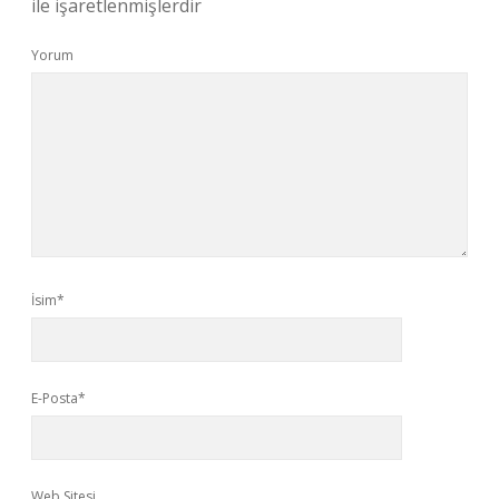
ile işaretlenmişlerdir
Yorum
İsim*
E-Posta*
Web Sitesi