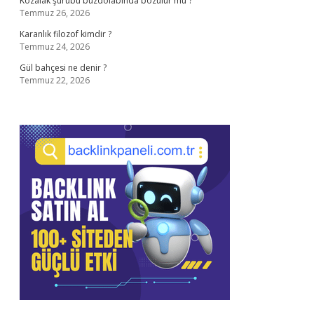
Kozalak şurubu buzdolabında bozulur mu ?
Temmuz 26, 2026
Karanlık filozof kimdir ?
Temmuz 24, 2026
Gül bahçesi ne denir ?
Temmuz 22, 2026