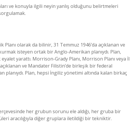
ları ve konuyla ilgili neyin yanlış olduğunu belirtmeleri
 sorgulamak.
ik Planı olarak da bilinir, 31 Temmuz 1946’da açıklanan ve
k kurmak isteyen ortak bir Anglo-Amerikan planıydı. Plan,
k eyalet yarattı. Morrison-Grady Planı, Morrison Planı veya İl
çıklanan ve Mandater Filistin’de birleşik bir federal
 planıydı. Plan, hepsi İngiliz yönetimi altında kalan birkaç
erçevesinde her grubun sorunu ele aldığı, her gruba bir
i aracılığıyla diğer gruplara iletildiği bir tekniktir.