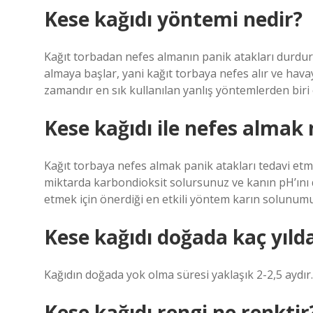
Kese kağıdı yöntemi nedir?
Kağıt torbadan nefes almanın panik atakları durdurd
almaya başlar, yani kağıt torbaya nefes alır ve hava
zamandır en sık kullanılan yanlış yöntemlerden biri
Kese kağıdı ile nefes almak
Kağıt torbaya nefes almak panik atakları tedavi etmek
miktarda karbondioksit solursunuz ve kanın pH’ını de
etmek için önerdiği en etkili yöntem karın solunum
Kese kağıdı doğada kaç yıld
Kağıdın doğada yok olma süresi yaklaşık 2-2,5 aydır. 
Kese kağıdı rengi ne renktir