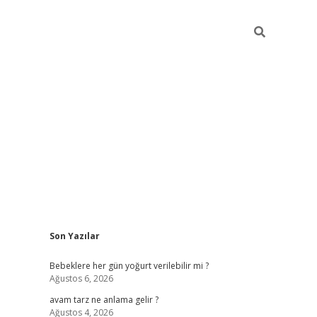
Sidebar
Son Yazılar
ilbet yeni giriş
betexp
Bebeklere her gün yoğurt verilebilir mi ?
Ağustos 6, 2026
avam tarz ne anlama gelir ?
Ağustos 4, 2026