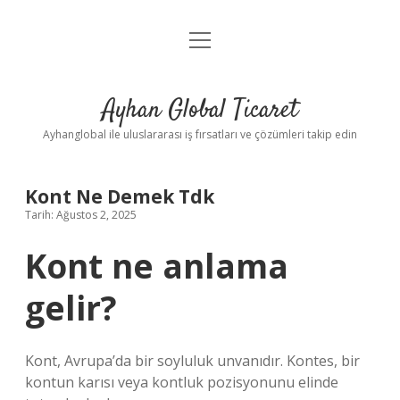
menüyü
Anasayfa
aç
Gizlilik Politikası
Ayhan Global Ticaret
Yasal Uyarı
Ayhanglobal ile uluslararası iş fırsatları ve çözümleri takip edin
Kont Ne Demek Tdk
Tarih: Ağustos 2, 2025
Kont ne anlama
gelir?
Kont, Avrupa’da bir soyluluk unvanıdır. Kontes, bir
kontun karısı veya kontluk pozisyonunu elinde