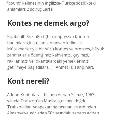
“count” kelimesinin İngilizce-Türkçe sözlükteki
anlamları: 2 sonuç Earl i.
Kontes ne demek argo?
Kubbealtı Sözlüğü i. (fr. comptesse) Kontun
hanımları için kullanılan unvan kelimesi:
Mücevherleriyle bir sürü kontes ve prenses, büyük
zahmetlerle ödediğimiz kahvemizi, çayımızı,
rakılarımızı ve lokantalardaki yemeklerimizi
getirmeye başladılar (… ) (Ahmet H. Tanpınar).
Kont nereli?
Adnan Kont olarak bilinen Adnan Yılmaz, 1963
yılında Trabzon’un Maçka ilçesinde doğdu.
Trabzon’dan Adapazarı’na taşınan ve ardından
Almanya’ya göç eden 58 yaşındaki sanatçı Adnan