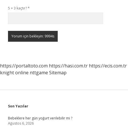
5 + 3 kaçtır?
*
https://portaltoto.com
https://hasi.com.tr
https://ecis.com.tr
knight online
nttgame
Sitemap
Sidebar
Son Yazılar
Bebeklere her gün yoğurt verilebilir mi ?
Ağustos 6, 2026