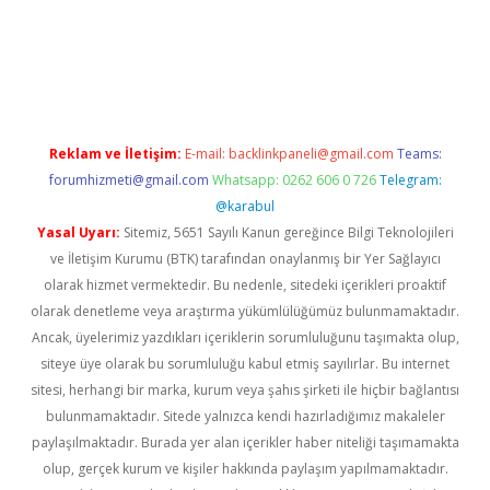
etexper.xyz
Reklam ve İletişim:
E-mail:
backlinkpaneli@gmail.com
Teams:
forumhizmeti@gmail.com
Whatsapp: 0262 606 0 726
Telegram:
@karabul
Yasal Uyarı:
Sitemiz, 5651 Sayılı Kanun gereğince Bilgi Teknolojileri
ve İletişim Kurumu (BTK) tarafından onaylanmış bir Yer Sağlayıcı
olarak hizmet vermektedir. Bu nedenle, sitedeki içerikleri proaktif
olarak denetleme veya araştırma yükümlülüğümüz bulunmamaktadır.
Ancak, üyelerimiz yazdıkları içeriklerin sorumluluğunu taşımakta olup,
siteye üye olarak bu sorumluluğu kabul etmiş sayılırlar. Bu internet
sitesi, herhangi bir marka, kurum veya şahıs şirketi ile hiçbir bağlantısı
bulunmamaktadır. Sitede yalnızca kendi hazırladığımız makaleler
paylaşılmaktadır. Burada yer alan içerikler haber niteliği taşımamakta
olup, gerçek kurum ve kişiler hakkında paylaşım yapılmamaktadır.