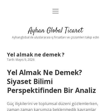
menüyü
Anasayfa
aç
Gizlilik Politikası
Ayhan Global Ticaret
Yasal Uyarı
Ayhanglobal ile uluslararası iş fırsatları ve çözümleri takip edin
Yel almak ne demek ?
Tarih: Mayıs 9, 2026
Yel Almak Ne Demek?
Siyaset Bilimi
Perspektifinden Bir Analiz
Güç ilişkilerini ve toplumsal düzeni gözlemlerken,
zaman zaman karşımıza beklenmedik kavramlar