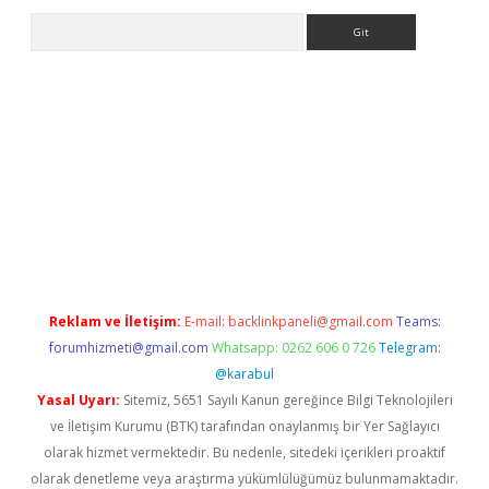
Arama
exper.xyz
Reklam ve İletişim:
E-mail:
backlinkpaneli@gmail.com
Teams:
forumhizmeti@gmail.com
Whatsapp: 0262 606 0 726
Telegram:
@karabul
Yasal Uyarı:
Sitemiz, 5651 Sayılı Kanun gereğince Bilgi Teknolojileri
ve İletişim Kurumu (BTK) tarafından onaylanmış bir Yer Sağlayıcı
olarak hizmet vermektedir. Bu nedenle, sitedeki içerikleri proaktif
olarak denetleme veya araştırma yükümlülüğümüz bulunmamaktadır.